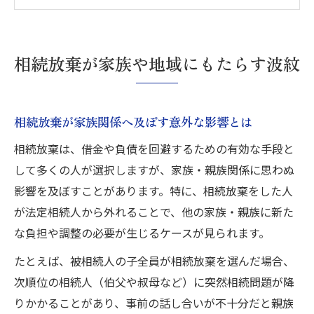
相続放棄後に発生する家の管理問題を知る
相続放棄が空き家化を招く流れと背景を解
説
相続放棄が家族や地域にもたらす波紋
相続放棄を選ぶ際に考慮すべき社会的リス
ク
遺産放棄による社会的課題を考える視点
相続放棄が家族関係へ及ぼす意外な影響とは
相続放棄が招く社会的課題の具体例を紹介
相続放棄は、借金や負債を回避するための有効な手段と
相続放棄後の家財や衣類処分問題に注意
して多くの人が選択しますが、家族・親族関係に思わぬ
相続放棄と空き家問題の社会的連鎖を分析
影響を及ぼすことがあります。特に、相続放棄をした人
相続放棄による負動産増加と地域経済の懸
が法定相続人から外れることで、他の家族・親族に新た
念
な負担や調整の必要が生じるケースが見られます。
相続放棄した後の遺品整理で発生する課題
たとえば、被相続人の子全員が相続放棄を選んだ場合、
次順位の相続人（伯父や叔母など）に突然相続問題が降
りかかることがあり、事前の話し合いが不十分だと親族