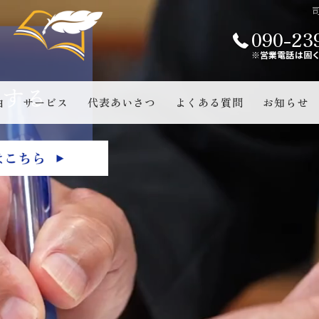
090-23
※営業電話は固
由
サービス
代表あいさつ
よくある質問
お知らせ
登記申請
相続
宮崎県北部（日向市・延岡
日向市・延岡市・東臼杵郡
遺言