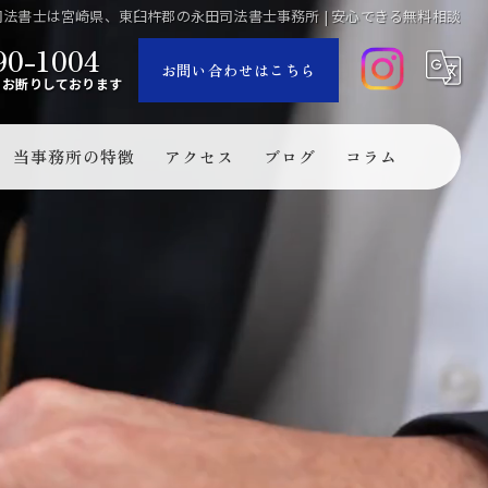
司法書士は宮崎県、東臼杵郡の永田司法書士事務所 | 安心できる無料相談
90-1004
お問い合わせはこちら
くお断りしております
当事務所の特徴
アクセス
ブログ
コラム
市・東臼杵郡門川町・美郷町・諸塚村・椎葉村）の司法書士
門川町・美郷町・諸塚村・椎葉村（宮崎県北部近辺）の司法書士