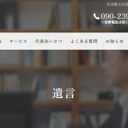
司法書士は宮
090-23
※営業電話は固
由
サービス
代表あいさつ
よくある質問
お知らせ
登記申請
相続
遺言
宮崎県北部（日向市・延岡
日向市・延岡市・東臼杵郡
遺言