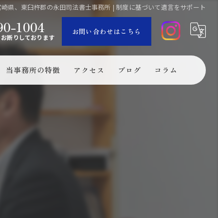
崎県、東臼杵郡の永田司法書士事務所 | 制度に基づいて遺言をサポート
90-1004
お問い合わせはこちら
くお断りしております
当事務所の特徴
アクセス
ブログ
コラム
市・東臼杵郡門川町・美郷町・諸塚村・椎葉村）の司法書士
門川町・美郷町・諸塚村・椎葉村（宮崎県北部近辺）の司法書士