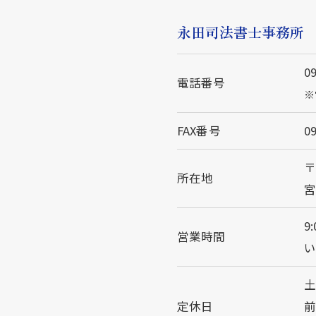
永田司法書士事務所
0
電話番号
※
FAX番号
0
〒
所在地
9
営業時間
い
土
定休日