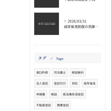
2026/03/31
成年後見制度の効果と申立て手続きを費用や選任基準までわかりやすく解説
タグ
Tags
東臼杵郡
司法書士
相談無料
法人登記
登記代行
供託
成年後見
申請書
相談
抵当権抹消登記
不動産登記
商業登記